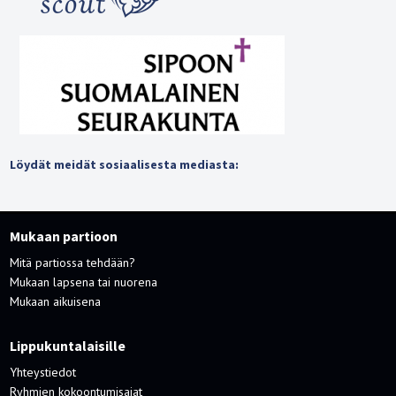
Löydät meidät sosiaalisesta mediasta:
Mukaan partioon
Mitä partiossa tehdään?
Mukaan lapsena tai nuorena
Mukaan aikuisena
Lippukuntalaisille
Yhteystiedot
Ryhmien kokoontumisajat