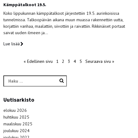
Kämppätalkoot 19.5.
Koko lippukunnan kämppätalkoot järjestettiin 19.5. aurinkoisissa
tunnelmissa. Talkoopäivän aikana muun muassa rakennettiin uutta,
korjattiin vanhaa, maalattiin, siivottiin ja raivattiin. Rikkinäiset portaat
saivat uuden ilmeen ja…
Lue lisää
« Edellinen sivu
1
2
3
4
5
Seuraava sivu »
Haku:
Uutisarkisto
elokuu 2026
huhtikuu 2025
maaliskuu 2025
joulukuu 2024
joulukuu 2022