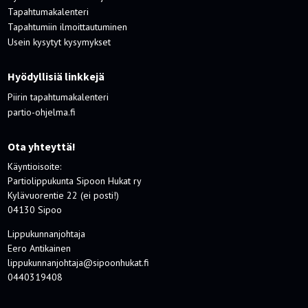
Tapahtumakalenteri
Tapahtumiin ilmoittautuminen
Usein kysytyt kysymykset
Hyödyllisiä linkkejä
Piirin tapahtumakalenteri
partio-ohjelma.fi
Ota yhteyttä!
Käyntioisoite:
Partiolippukunta Sipoon Hukat ry
Kylävuorentie 22 (ei posti!)
04130 Sipoo
Lippukunnanjohtaja
Eero Antikainen
lippukunnanjohtaja@sipoonhukat.fi
0440319408