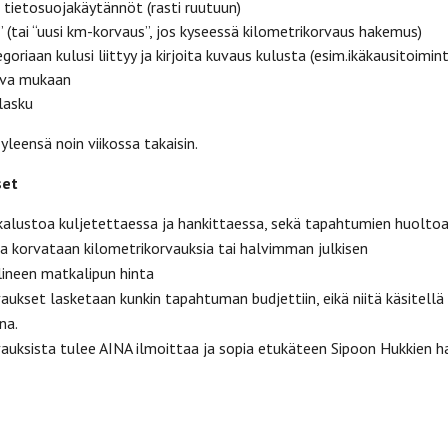
 tietosuojakäytännöt (rasti ruutuun)
u” (tai “uusi km-korvaus”, jos kyseessä kilometrikorvaus hakemus)
egoriaan kulusi liittyy ja kirjoita kuvaus kulusta (esim.ikäkausitoim
kuva mukaan
ulasku
 yleensä noin viikossa takaisin.
set
alustoa kuljetettaessa ja hankittaessa, sekä tapahtumien huoltoa
a korvataan kilometrikorvauksia tai halvimman julkisen
ineen matkalipun hinta
aukset lasketaan kunkin tapahtuman budjettiin, eikä niitä käsitellä
ina.
auksista tulee AINA ilmoittaa ja sopia etukäteen Sipoon Hukkien ha