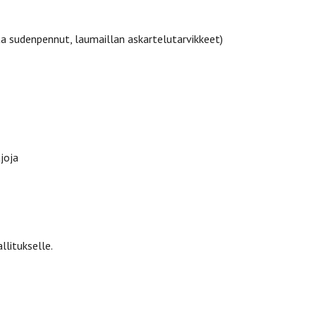
inta sudenpennut, laumaillan askartelutarvikkeet)
joja
llitukselle.