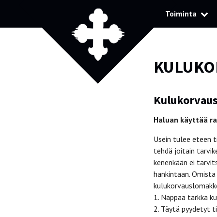
Toiminta
KULUKO
Kulukorvau
Haluan käyttää ra
Usein tulee eteen 
tehdä joitain tarvi
kenenkään ei tarvi
hankintaan. Omista 
kulukorvauslomakk
1. Nappaa tarkka k
2. Täytä pyydetyt t