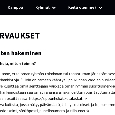
Kämppä
Ryhmät
Keitä olemme?
RVAUKSET
sten hakeminen
hoja, miten toimin?
tilanne, että oman ryhmän toiminnan tai tapahtuman järjestämises
kehankintoja. Silloin on tarpeen kääntyä lippukunnan varojen puolee
tse kuluttaa omia senttejään vaikkapa oman ryhmän suoritusmerkki
hankinnoistaan saa omat rahansa ainakin osittain pois täyttämällä
een osoitteessa:
https://sipoonhukat.kululaskut.fi/
uva kuitista, jossa näkyy päivämäärä, tehdyt ostokset ja loppusum
iedot (nimi, sähköposti, puhelinnumero ja tilinumero)