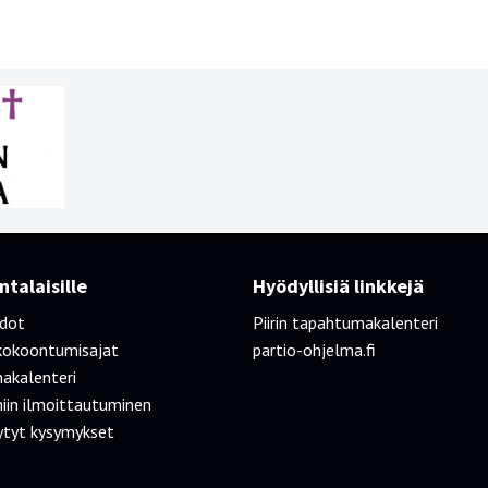
talaisille
Hyödyllisiä linkkejä
edot
Piirin tapahtumakalenteri
kokoontumisajat
partio-ohjelma.fi
akalenteri
iin ilmoittautuminen
ytyt kysymykset