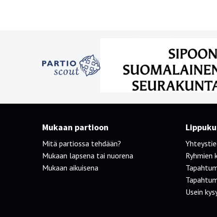
Mukaan partioon
Lippukun
Mitä partiossa tehdään?
Yhteysti
Mukaan lapsena tai nuorena
Ryhmien 
Mukaan aikuisena
Tapahtum
Tapahtum
Usein kys