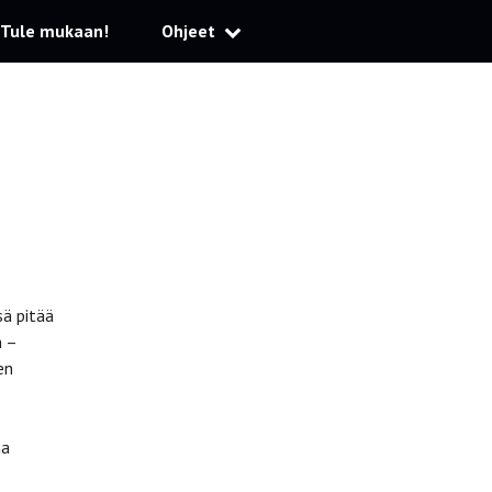
Tule mukaan!
Ohjeet
sä pitää
n –
en
ma