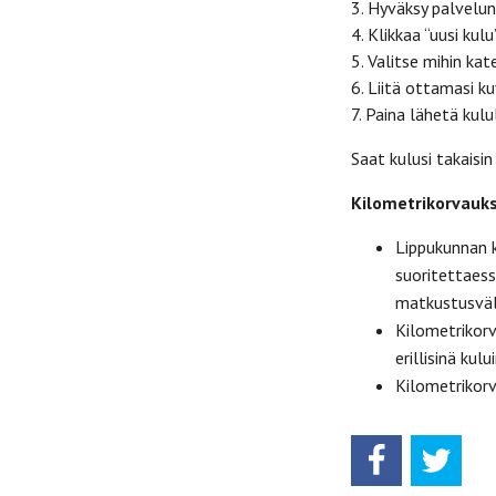
3. Hyväksy palvelun
4. Klikkaa “uusi kul
5. Valitse mihin kat
6. Liitä ottamasi 
7. Paina lähetä kul
Saat kulusi takaisin
Kilometrikorvauk
Lippukunnan k
suoritettaess
matkustusväl
Kilometrikorv
erillisinä kulu
Kilometrikorv