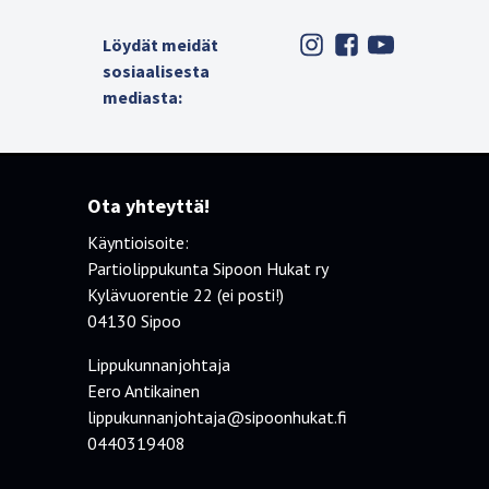
Löydät meidät
sosiaalisesta
mediasta:
Ota yhteyttä!
Käyntioisoite:
Partiolippukunta Sipoon Hukat ry
Kylävuorentie 22 (ei posti!)
04130 Sipoo
Lippukunnanjohtaja
Eero Antikainen
lippukunnanjohtaja@sipoonhukat.fi
0440319408