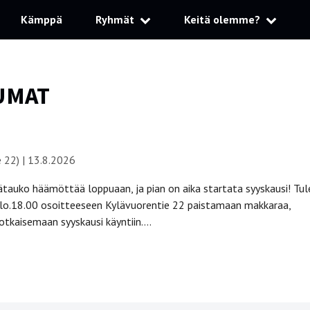
Kämppä
Ryhmät
Keitä olemme?
UMAT
e 22)
|
13.8.2026
tauko häämöttää loppuaan, ja pian on aika startata syyskausi! Tul
 klo.18.00 osoitteeseen Kylävuorentie 22 paistamaan makkaraa,
otkaisemaan syyskausi käyntiin….