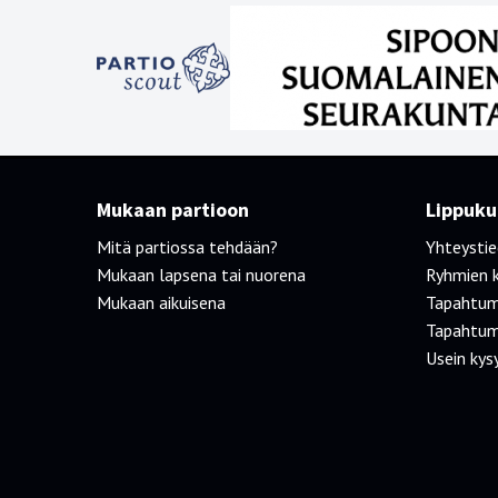
Mukaan partioon
Lippukun
Mitä partiossa tehdään?
Yhteysti
Mukaan lapsena tai nuorena
Ryhmien 
Mukaan aikuisena
Tapahtum
Tapahtum
Usein kys