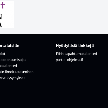
talaisille
Hyödyllisiä linkkejä
edot
Piirin tapahtumakalenteri
kokoontumisajat
partio-ohjelma.fi
akalenteri
iin ilmoittautuminen
ytyt kysymykset