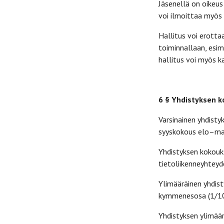
Jäsenellä on oikeus
voi ilmoittaa myös 
Hallitus voi erotta
toiminnallaan, esim
hallitus voi myös 
6 § Yhdistyksen 
Varsinainen yhdist
syyskokous elo–mar
Yhdistyksen kokouks
tietoliikenneyhteyd
Ylimääräinen yhdist
kymmenesosa (
1/1
Yhdistyksen ylimää