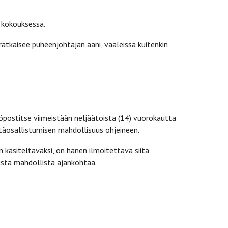
n kokouksessa.
kaisee puheenjohtajan ääni, vaaleissa kuitenkin
köpostitse viimeistään neljäätoista (14) vuorokautta
täosallistumisen mahdollisuus ohjeineen.
n käsiteltäväksi, on hänen ilmoitettava siitä
istä mahdollista ajankohtaa.