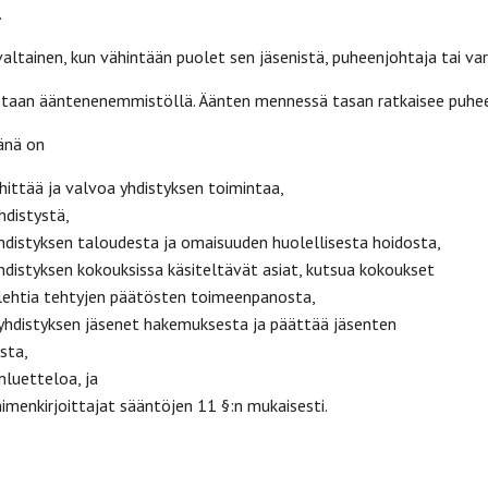
.
valtainen, kun vähintään puolet sen jäsenistä, puheenjohtaja tai 
staan ääntenenemmistöllä. Äänten mennessä tasan ratkaisee puheenj
änä on
ttää ja valvoa yhdistyksen toimintaa,
istystä,
styksen taloudesta ja omaisuuden huolellisesta hoidosta,
hdistyksen kokouksissa käsiteltävät asiat, kutsua kokoukset
olehtia tehtyjen päätösten toimeenpanosta,
istyksen jäsenet hakemuksesta ja päättää jäsenten
sta,
uetteloa, ja
nkirjoittajat sääntöjen 11 §:n mukaisesti.