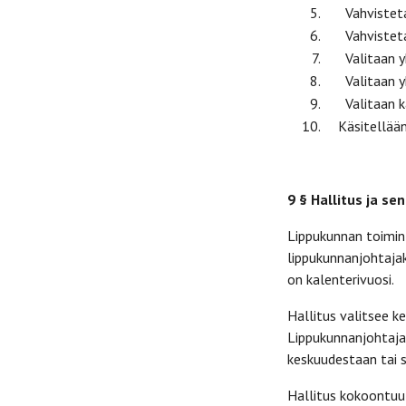
Vahvistetaa
Vahvistetaa
Valitaan yhd
Valitaan yhd
Valitaan kak
Käsitellään 
9 § Hallitus ja se
Lippukunnan toimint
lippukunnanjohtajaks
on kalenterivuosi.
Hallitus valitsee 
Lippukunnanjohtaja
keskuudestaan tai s
Hallitus kokoontuu