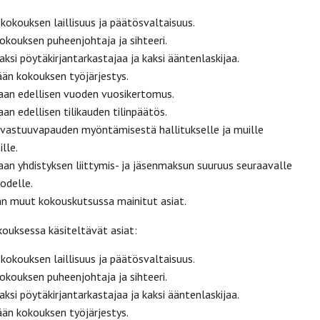
ouksen laillisuus ja päätösvaltaisuus.
ouksen puheenjohtaja ja sihteeri.
i pöytäkirjantarkastajaa ja kaksi ääntenlaskijaa.
 kokouksen työjärjestys.
n edellisen vuoden vuosikertomus.
 edellisen tilikauden tilinpäätös.
stuuvapauden myöntämisestä hallitukselle ja muille
lle.
 yhdistyksen liittymis- ja jäsenmaksun suuruus seuraavalle
odelle.
muut kokouskutsussa mainitut asiat.
ouksessa käsiteltävät asiat:
ouksen laillisuus ja päätösvaltaisuus.
ouksen puheenjohtaja ja sihteeri.
i pöytäkirjantarkastajaa ja kaksi ääntenlaskijaa.
 kokouksen työjärjestys.