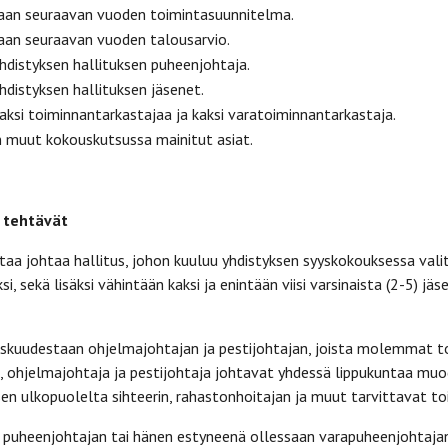
n seuraavan vuoden toimintasuunnitelma.
n seuraavan vuoden talousarvio.
istyksen hallituksen puheenjohtaja.
istyksen hallituksen jäsenet.
si toiminnantarkastajaa ja kaksi varatoiminnantarkastaja.
muut kokouskutsussa mainitut asiat.
n tehtävät
aa johtaa hallitus, johon kuuluu yhdistyksen syyskokouksessa vali
i, sekä lisäksi vähintään kaksi ja enintään viisi varsinaista (2-5) jä
keskuudestaan ohjelmajohtajan ja pestijohtajan, joista molemmat t
, ohjelmajohtaja ja pestijohtaja johtavat yhdessä lippukuntaa mu
en ulkopuolelta sihteerin, rahastonhoitajan ja muut tarvittavat to
 puheenjohtajan tai hänen estyneenä ollessaan varapuheenjohtajan 