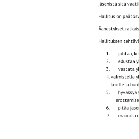
jäsenistä sitä vaatii
Hallitus on päätös
Äänestykset ratkai
Hallituksen tehtäv
johtaa, kehi
edustaa yhd
vastata yhdi
valmistella y
koolle ja hu
hyväksyä yhd
erottamise
pitää jäsenl
määrätä nime