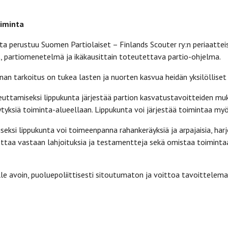
oiminta
a perustuu Suomen Partiolaiset – Finlands Scouter ry:n periaatteisi
, partiomenetelmä ja ikäkausittain toteutettava partio-ohjelma.
an tarkoitus on tukea lasten ja nuorten kasvua heidän yksilöllise
euttamiseksi lippukunta järjestää partion kasvatustavoitteiden mu
ytyksiä toiminta-alueellaan. Lippukunta voi järjestää toimintaa 
eksi lippukunta voi toimeenpanna rahankeräyksiä ja arpajaisia, har
ottaa vastaan lahjoituksia ja testamentteja sekä omistaa toimintaan
lle avoin, puoluepoliittisesti sitoutumaton ja voittoa tavoittelem