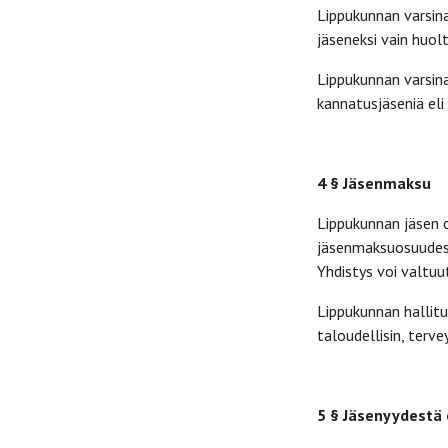
Lippukunnan varsina
jäseneksi vain huol
Lippukunnan varsina
kannatusjäseniä eli 
4 § Jäsenmaksu
Lippukunnan jäsen 
jäsenmaksuosuudesta
Yhdistys voi valtuu
Lippukunnan hallit
taloudellisin, terve
5 § Jäsenyydestä