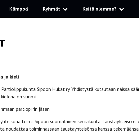
Kämppä
Ryhmät
Keitä olemme?
T
a ja kieli
 Partiolippukunta Sipoon Hukat ry. Yhdistystä kutsutaan näissä sää
 kielenä on suomi.
maan partiopiirin jäsen.
hteisönä toimii Sipoon suomalainen seurakunta. Taustayhteisö ei o
nta noudattaa toiminnassaan taustayhteisönsä kanssa tekemäänsä