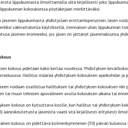
 erota lippukunnasta ilmoittamalla siitä kirjallisesti joko lippukunn
lippukunnan kokouksessa pöytäkirjaan merkittäväksi.
a jäsenen lippukunnasta yhdistyslain erottamisperustein. Jäsen voi
erkiksi väkivaltaisella käytöksellä, olennaisen uhan lippukunnan to
katsoa jäsenen eronneeksi, jos jäsen on jättänyt jäsenmaksunsa y
kokous
yksen kokous pidetään kaksi kertaa vuodessa. Yhdistyksen kevätkok
raskuussa. Hallitus määrää yhdistyksen kokouksen ajankohdan ja p
een voidaan osallistua hallituksen tai yhdistyksen kokouksen niin
en tai muun teknisen apuvälineen avulla kokouksen aikana tai enne
yksen kokous on kutsuttava koolle, kun hallitus tai yhdistyksen kok
0
) äänioikeutetuista jäsenistä vaatii sitä kirjallisesti erityisesti ilm
räinen kokous on pidettävä kolmenkymmenen (30) päivän kuluessa si