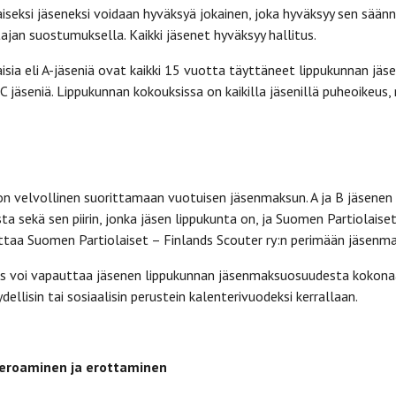
iseksi jäseneksi voidaan hyväksyä jokainen, joka hyväksyy sen sään
tajan suostumuksella. Kaikki jäsenet hyväksyy hallitus.
isia eli A-jäseniä ovat kaikki 15 vuotta täyttäneet lippukunnan jä
C jäseniä. Lippukunnan kokouksissa on kaikilla jäsenillä puheoikeus,
on velvollinen suorittamaan vuotuisen jäsenmaksun. A ja B jäsen
 sekä sen piirin, jonka jäsen lippukunta on, ja Suomen Partiolaise
ttaa Suomen Partiolaiset – Finlands Scouter ry:n perimään jäsenma
us voi vapauttaa jäsenen lippukunnan jäsenmaksuosuudesta kokona
ydellisin tai sosiaalisin perustein kalenterivuodeksi kerrallaan.
 eroaminen ja erottaminen