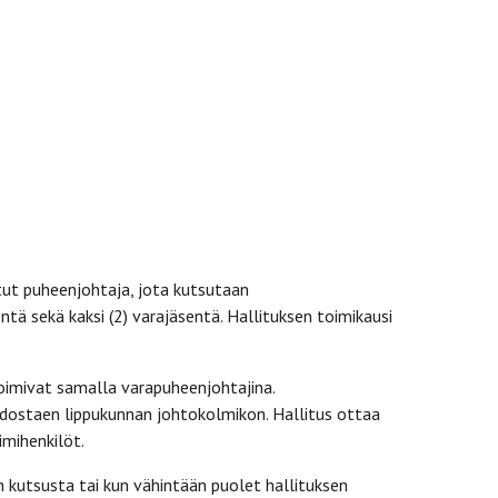
tut puheenjohtaja, jota kutsutaan
sentä sekä kaksi (2) varajäsentä. Hallituksen toimikausi
oimivat samalla varapuheenjohtajina.
odostaen lippukunnan johtokolmikon. Hallitus ottaa
imihenkilöt.
kutsusta tai kun vähintään puolet hallituksen