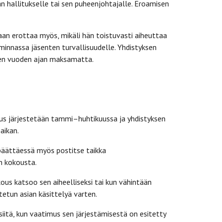
an hallitukselle tai sen puheenjohtajalle. Eroamisen
daan erottaa myös, mikäli hän toistuvasti aiheuttaa
iminnassa jäsenten turvallisuudelle. Yhdistyksen
hden vuoden ajan maksamatta.
ous järjestetään tammi–huhtikuussa ja yhdistyksen
aikan.
 päättäessä myös postitse taikka
n kokousta.
ous katsoo sen aiheelliseksi tai kun vähintään
oitetun asian käsittelyä varten.
itä, kun vaatimus sen järjestämisestä on esitetty