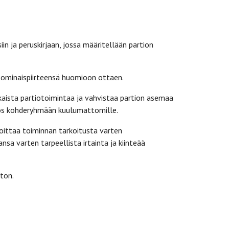
in ja peruskirjaan, jossa määritellään partion
t ominaispiirteensä huomioon ottaen.
kaista partiotoimintaa ja vahvistaa partion asemaa
myös kohderyhmään kuulumattomille.
joittaa toiminnan tarkoitusta varten
sa varten tarpeellista irtainta ja kiinteää
aton.