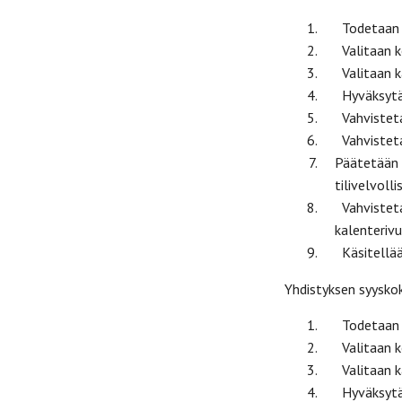
Todetaan kok
Valitaan kok
Valitaan kaks
Hyväksytään
Vahvistetaa
Vahvistetaan
Päätetään va
tilivelvollisi
Vahvistetaan
kalenterivu
Käsitellään 
Yhdistyksen syyskok
Todetaan kok
Valitaan kok
Valitaan kaks
Hyväksytään