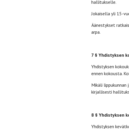
hallitukselle.
Jokaisella yli 15-vu
Äänestykset ratkai
arpa.
7 § Yhdistyksen 
Yhdistyksen kokouks
ennen kokousta. Ko
Mikäli lippukunnan 
kirjallisesti hall
8 § Yhdistyksen k
Yhdistyksen kevätk