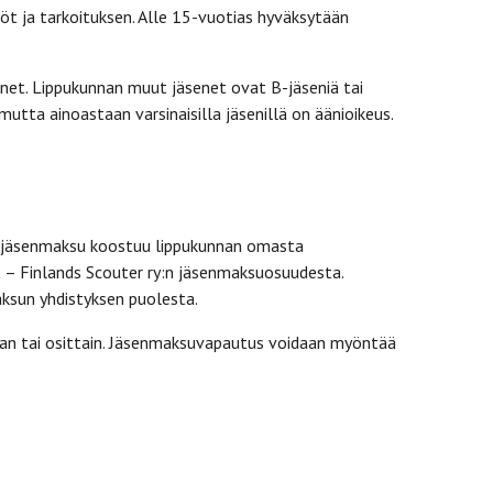
nöt ja tarkoituksen. Alle 15-vuotias hyväksytään
senet. Lippukunnan muut jäsenet ovat B-jäseniä tai
 mutta ainoastaan varsinaisilla jäsenillä on äänioikeus.
en jäsenmaksu koostuu lippukunnan omasta
t – Finlands Scouter ry:n jäsenmaksuosuudesta.
ksun yhdistyksen puolesta.
an tai osittain. Jäsenmaksuvapautus voidaan myöntää