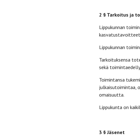
2 § Tarkoitus ja t
Lippukunnan toimint
kasvatustavoitteet
Lippukunnan toiminn
Tarkoituksensa tot
sekä toimintaedell
Toimintansa tukemis
julkaisutoimintaa, 
omaisuutta.
Lippukunta on kaiki
3 § Jäsenet