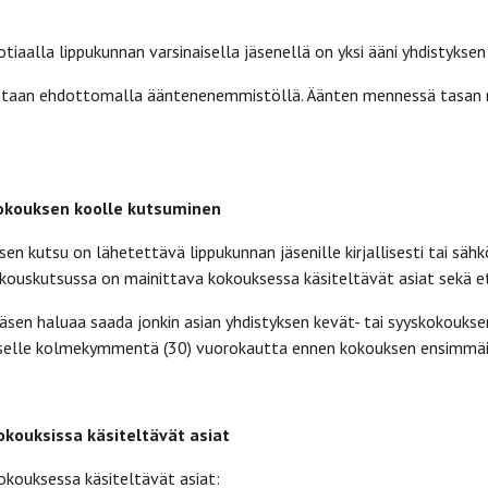
otiaalla lippukunnan varsinaisella jäsenellä on yksi ääni yhdistykse
staan ehdottomalla ääntenenemmistöllä. Äänten mennessä tasan rat
kokouksen koolle kutsuminen
en kutsu on lähetettävä lippukunnan jäsenille kirjallisesti tai säh
kouskutsussa on mainittava kokouksessa käsiteltävät asiat sekä e
jäsen haluaa saada jonkin asian yhdistyksen kevät- tai syyskokoukse
itukselle kolmekymmentä (30) vuorokautta ennen kokouksen ensimmä
okouksissa käsiteltävät asiat
okouksessa käsiteltävät asiat: