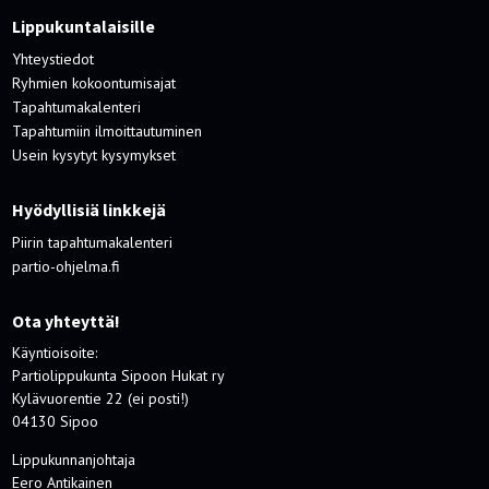
Lippukuntalaisille
Yhteystiedot
Ryhmien kokoontumisajat
Tapahtumakalenteri
Tapahtumiin ilmoittautuminen
Usein kysytyt kysymykset
Hyödyllisiä linkkejä
Piirin tapahtumakalenteri
partio-ohjelma.fi
Ota yhteyttä!
Käyntioisoite:
Partiolippukunta Sipoon Hukat ry
Kylävuorentie 22 (ei posti!)
04130 Sipoo
Lippukunnanjohtaja
Eero Antikainen