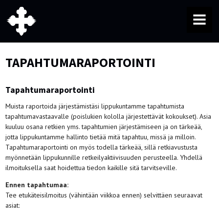
MENU
TAPAHTUMARAPORTOINTI
Tapahtumaraportointi
Muista raportoida järjestämistäsi lippukuntamme tapahtumista
tapahtumavastaavalle (poislukien kololla järjestettävät kokoukset). Asia
kuuluu osana retkien yms. tapahtumien järjestämiseen ja on tärkeää,
jotta lippukuntamme hallinto tietää mitä tapahtuu, missä ja milloin.
Tapahtumaraportointi on myös todella tärkeää, sillä retkiavustusta
myönnetään lippukunnille retkeilyaktiivisuuden perusteella. Yhdellä
ilmoituksella saat hoidettua tiedon kaikille sitä tarvitseville.
Ennen tapahtumaa:
Tee etukäteisilmoitus (vähintään viikkoa ennen)
selvittäen seuraavat
asiat: