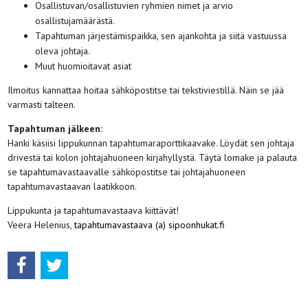
Osallistuvan/osallistuvien ryhmien nimet ja arvio
osallistujamäärästä.
Tapahtuman järjestämispaikka, sen ajankohta ja siitä vastuussa
oleva johtaja.
Muut huomioitavat asiat
Ilmoitus kannattaa hoitaa sähköpostitse tai tekstiviestillä. Näin se jää
varmasti talteen.
Tapahtuman jälkeen:
Hanki käsiisi lippukunnan tapahtumaraporttikaavake. Löydät sen johtaja
drivestä tai kolon johtajahuoneen kirjahyllystä. Täytä lomake ja palauta
se tapahtumavastaavalle sähköpostitse tai johtajahuoneen
tapahtumavastaavan laatikkoon.
Lippukunta ja tapahtumavastaava kiittävät!
Veera Helenius,
tapahtumavastaava (a) sipoonhukat.fi