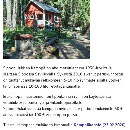
Sipoon Hukkien Kämppä on aito metsurientupa 1930-luvulta ja
sijaitsee Sipoossa Savijärvellä. Syksystä 2010 alkanut peruskunnostus
on tuottanut mukavan retkikohteen 5-10 hlö ryhmälle sisällä yöpyen
tai pihapiirissä 10-100 hlö retkitapahtumalle.
Eräkämppä maastoineen on lippukunnan ryhmien käytettävissä
veloituksessa päivä-, yö- ja viikonloppuretkille.
Sipoon Hukat vuokraa kämppää myös muille partiolippukunnille 50 €
arkivuorokausi tai 100 € viikonloppu pe-su.
Tutustu kämppään etukäteen katsomalla
Kämppäkansio (25.02.2020)