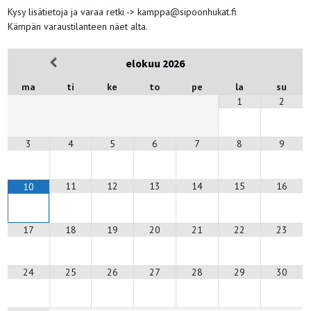
Kysy lisätietoja ja varaa retki -> kamppa@sipoonhukat.fi
Kämpän varaustilanteen näet alta.
elokuu
2026
ma
ti
ke
to
pe
la
su
1
2
3
4
5
6
7
8
9
11
12
13
14
15
16
10
17
18
19
20
21
22
23
24
25
26
27
28
29
30