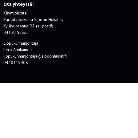
Ota yhteyttä!
Käyntioisoite:
Partiolippukunta Sipoon Hukat ry
Kylävuorentie 22 (ei posti!)
04130 Sipoo
Lippukunnanjohtaja
Eero Antikainen
lippukunnanjohtaja@sipoonhukat.fi
0440319408