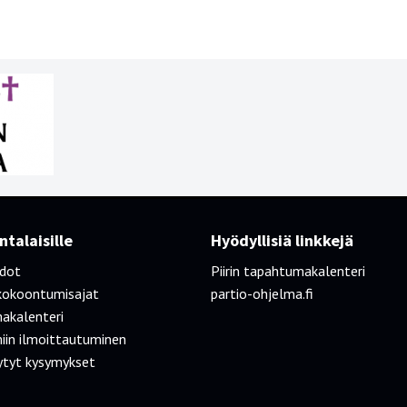
talaisille
Hyödyllisiä linkkejä
edot
Piirin tapahtumakalenteri
kokoontumisajat
partio-ohjelma.fi
akalenteri
iin ilmoittautuminen
ytyt kysymykset