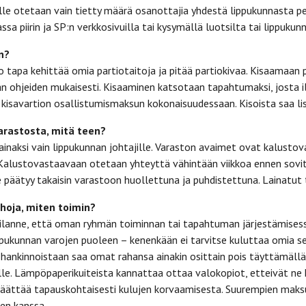
eille otetaan vain tietty määrä osanottajia yhdestä lippukunnasta per
a piirin ja SP:n verkkosivuilla tai kysymällä luotsilta tai lippukun
n?
 tapa kehittää omia partiotaitoja ja pitää partiokivaa. Kisaamaan p
jän ohjeiden mukaisesti. Kisaaminen katsotaan tapahtumaksi, josta
isavartion osallistumismaksun kokonaisuudessaan. Kisoista saa lisä
arastosta, mitä teen?
inaksi vain lippukunnan johtajille. Varaston avaimet ovat kalustov
 Kalustovastaavaan otetaan yhteyttä vähintään viikkoa ennen sovi
 päätyy takaisin varastoon huollettuna ja puhdistettuna. Lainatut 
hoja, miten toimin?
ilanne, että oman ryhmän toiminnan tai tapahtuman järjestämisessä 
ppukunnan varojen puoleen – kenenkään ei tarvitse kuluttaa omia 
 hankinnoistaan saa omat rahansa ainakin osittain pois täyttämäl
ille. Lämpöpaperikuiteista kannattaa ottaa valokopiot, etteivät ne
 päättää tapauskohtaisesti kulujen korvaamisesta. Suurempien maks
en kanssa.