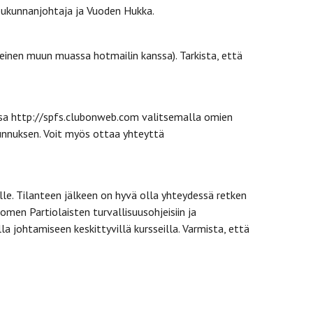
ppukunnanjohtaja ja Vuoden Hukka.
(yleinen muun muassa hotmailin kanssa). Tarkista, että
essa http://spfs.clubonweb.com valitsemalla omien
tunnuksen. Voit myös ottaa yhteyttä
e. Tilanteen jälkeen on hyvä olla yhteydessä retken
omen Partiolaisten turvallisuusohjeisiin ja
lla johtamiseen keskittyvillä kursseilla. Varmista, että