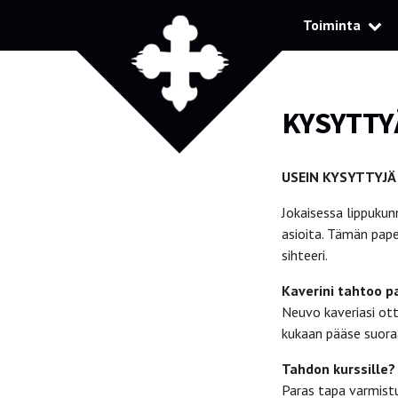
Toiminta
KYSYTTY
USEIN KYSYTTYJÄ
Jokaisessa lippukun
asioita. Tämän pap
sihteeri.
Kaverini tahtoo p
Neuvo kaveriasi ott
kukaan pääse suora
Tahdon kurssille?
Paras tapa varmistu