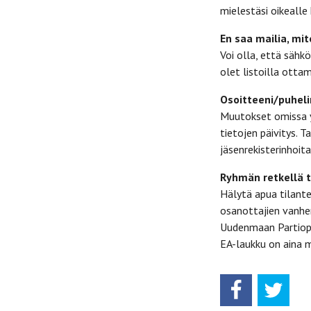
mielestäsi oikealle
En saa mailia, mi
Voi olla, että sähkö
olet listoilla otta
Osoitteeni/puhel
Muutokset omissa y
tietojen päivitys. 
jäsenrekisterinhoit
Ryhmän retkellä t
Hälytä apua tilant
osanottajien vanhem
Uudenmaan Partiopiir
EA-laukku on aina m