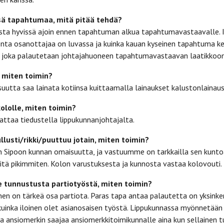
sä tapahtumaa, mitä pitää tehdä?
ta hyvissä ajoin ennen tapahtuman alkua tapahtumavastaavalle. 
onta osanottajaa on luvassa ja kuinka kauan kyseinen tapahtuma k
 joka palautetaan johtajahuoneen tapahtumavastaavan laatikkoon
, miten toimin?
isuutta saa lainata kotiinsa kuittaamalla lainaukset kalustonlainau
lolle, miten toimin?
attaa tiedustella lippukunnanjohtajalta.
ullusti/rikki/puuttuu jotain, miten toimin?
n Sipoon kunnan omaisuutta, ja vastuumme on tarkkailla sen kuntoa.
itä pikimmiten. Kolon varustuksesta ja kunnosta vastaa kolovouti.
e tunnustusta partiotyöstä, miten toimin?
en on tärkeä osa partiota. Paras tapa antaa palautetta on yksinke
kuinka iloinen olet asianosaisen työstä. Lippukunnassa myönnetään 
 ansiomerkin saajaa ansiomerkkitoimikunnalle aina kun sellainen t