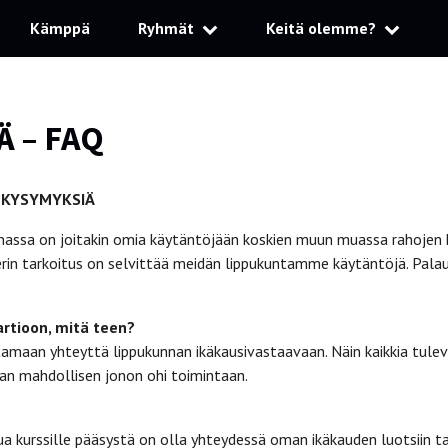
Kämppä
Ryhmät
Keitä olemme?
Ä – FAQ
 KYSYMYKSIÄ
nassa on joitakin omia käytäntöjään koskien muun muassa rahojen kä
erin tarkoitus on selvittää meidän lippukuntamme käytäntöjä. Pala
artioon, mitä teen?
amaan yhteyttä lippukunnan ikäkausivastaavaan. Näin kaikkia tulevi
an mahdollisen jonon ohi toimintaan.
a kurssille pääsystä on olla yhteydessä oman ikäkauden luotsiin ta