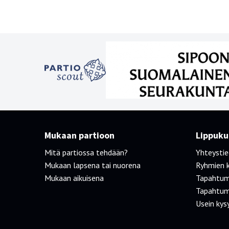
Mukaan partioon
Lippukun
Mitä partiossa tehdään?
Yhteysti
Mukaan lapsena tai nuorena
Ryhmien 
Mukaan aikuisena
Tapahtum
Tapahtum
Usein kys