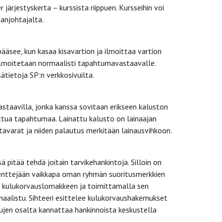
 järjestyskerta – kurssista riippuen. Kursseihin voi
nanjohtajalta.
ääsee, kun kasaa kisavartion ja ilmoittaa vartion
 ilmoitetaan normaalisti tapahtumavastaavalle.
tietoja SP:n verkkosivuilta.
astaavilla, jonka kanssa sovitaan erikseen kaluston
ttua tapahtumaa. Lainattu kalusto on lainaajan
tavarat ja niiden palautus merkitään lainausvihkoon.
pitää tehdä joitain tarvikehankintoja. Silloin on
senttejään vaikkapa oman ryhmän suoritusmerkkien
lä kulukorvauslomakkeen ja toimittamalla sen
 haalistu. Sihteeri esittelee kulukorvaushakemukset
ujen osalta kannattaa hankinnoista keskustella