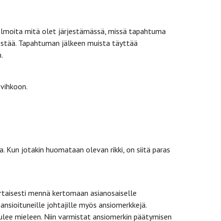
Ilmoita mitä olet järjestämässä, missä tapahtuma
estää. Tapahtuman jälkeen muista täyttää
.
svihkoon.
 Kun jotakin huomataan olevan rikki, on siitä paras
rtaisesti mennä kertomaan asianosaiselle
ansioituneille johtajille myös ansiomerkkejä.
ulee mieleen. Niin varmistat ansiomerkin päätymisen