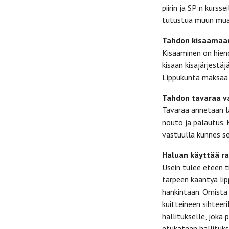
piirin ja SP:n kurss
tutustua muun muass
Tahdon kisaamaa
Kisaaminen on hieno
kisaan kisajärjestä
Lippukunta maksaa k
Tahdon tavaraa v
Tavaraa annetaan la
nouto ja palautus.
vastuulla kunnes se
Haluan käyttää ra
Usein tulee eteen t
tarpeen kääntyä li
hankintaan. Omista
kuitteineen sihteer
hallitukselle, joka
etukäteen hallituks