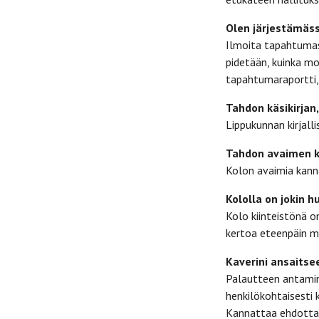
Olen järjestämäs
Ilmoita tapahtumas
pidetään, kuinka m
tapahtumaraportti,
Tahdon käsikirjan
Lippukunnan kirjall
Tahdon avaimen ko
Kolon avaimia kann
Kololla on jokin h
Kolo kiinteistönä o
kertoa eteenpäin m
Kaverini ansaitse
Palautteen antamin
henkilökohtaisesti 
Kannattaa ehdottaa