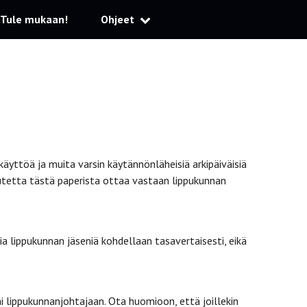
Tule mukaan!
Ohjeet
yttöä ja muita varsin käytännönläheisiä arkipäiväisiä
utetta tästä paperista ottaa vastaan lippukunnan
a lippukunnan jäseniä kohdellaan tasavertaisesti, eikä
i lippukunnanjohtajaan. Ota huomioon, että joillekin