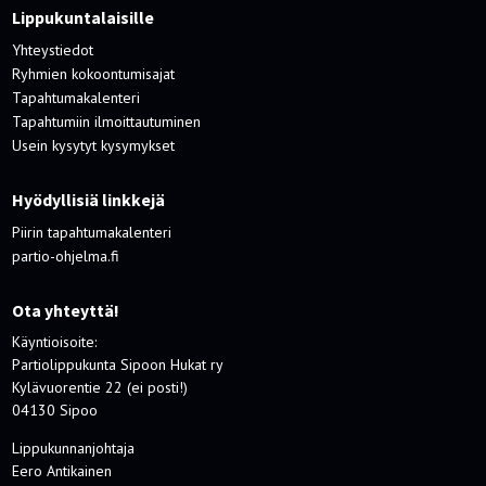
Lippukuntalaisille
Yhteystiedot
Ryhmien kokoontumisajat
Tapahtumakalenteri
Tapahtumiin ilmoittautuminen
Usein kysytyt kysymykset
Hyödyllisiä linkkejä
Piirin tapahtumakalenteri
partio-ohjelma.fi
Ota yhteyttä!
Käyntioisoite:
Partiolippukunta Sipoon Hukat ry
Kylävuorentie 22 (ei posti!)
04130 Sipoo
Lippukunnanjohtaja
Eero Antikainen