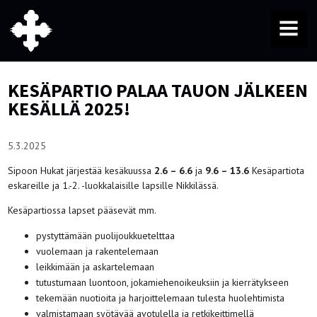
MENU
KESÄPARTIO PALAA TAUON JÄLKEEN
KESÄLLÄ 2025!
5.3.2025
Sipoon Hukat järjestää kesäkuussa
2.6 – 6.6
ja
9.6 – 13.6
Kesäpartiota
eskareille ja 1.-2. -luokkalaisille lapsille Nikkilässä.
Kesäpartiossa lapset pääsevät mm.
pystyttämään puolijoukkuetelttaa
vuolemaan ja rakentelemaan
leikkimään ja askartelemaan
tutustumaan luontoon, jokamiehenoikeuksiin ja kierrätykseen
tekemään nuotioita ja harjoittelemaan tulesta huolehtimista
valmistamaan syötävää avotulella ja retkikeittimellä