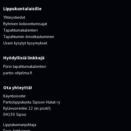
Lippukuntalaisille
Yhteystiedot
Ryhmien kokoontumisajat
Tapahtumakalenteri
Tapahtumiin ilmoittautuminen
Usein kysytyt kysymykset
Hyödyllisiä linkkejä
Piirin tapahtumakalenteri
partio-ohjelma.fi
Ota yhteyttä!
Käyntioisoite:
Partiolippukunta Sipoon Hukat ry
Kylävuorentie 22 (ei posti!)
04130 Sipoo
Lippukunnanjohtaja
Eero Antikainen