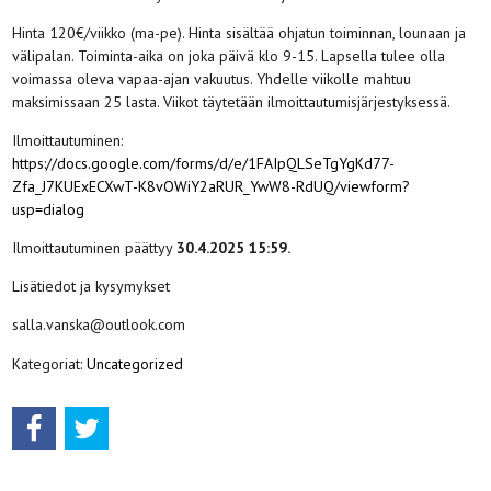
Hinta 120€/viikko (ma-pe). Hinta sisältää ohjatun toiminnan, lounaan ja
välipalan. Toiminta-aika on joka päivä klo 9-15. Lapsella tulee olla
voimassa oleva vapaa-ajan vakuutus. Yhdelle viikolle mahtuu
maksimissaan 25 lasta. Viikot täytetään ilmoittautumisjärjestyksessä.
Ilmoittautuminen:
https://docs.google.com/forms/d/e/1FAIpQLSeTgYgKd77-
Zfa_J7KUExECXwT-K8vOWiY2aRUR_YwW8-RdUQ/viewform?
usp=dialog
Ilmoittautuminen päättyy
30.4.2025 15:59.
Lisätiedot ja kysymykset
salla.vanska@outlook.com
Kategoriat:
Uncategorized