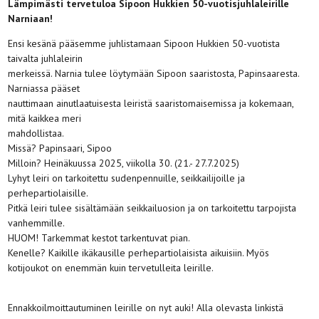
Lämpimästi tervetuloa Sipoon Hukkien 50-vuotisjuhlaleirille
Narniaan!
Ensi kesänä pääsemme juhlistamaan Sipoon Hukkien 50-vuotista
taivalta juhlaleirin
merkeissä. Narnia tulee löytymään Sipoon saaristosta, Papinsaaresta.
Narniassa pääset
nauttimaan ainutlaatuisesta leiristä saaristomaisemissa ja kokemaan,
mitä kaikkea meri
mahdollistaa.
Missä? Papinsaari, Sipoo
Milloin? Heinäkuussa 2025, viikolla 30. (21.- 27.7.2025)
Lyhyt leiri on tarkoitettu sudenpennuille, seikkailijoille ja
perhepartiolaisille.
Pitkä leiri tulee sisältämään seikkailuosion ja on tarkoitettu tarpojista
vanhemmille.
HUOM! Tarkemmat kestot tarkentuvat pian.
Kenelle? Kaikille ikäkausille perhepartiolaisista aikuisiin. Myös
kotijoukot on enemmän kuin tervetulleita leirille.
Ennakkoilmoittautuminen leirille on nyt auki! Alla olevasta linkistä