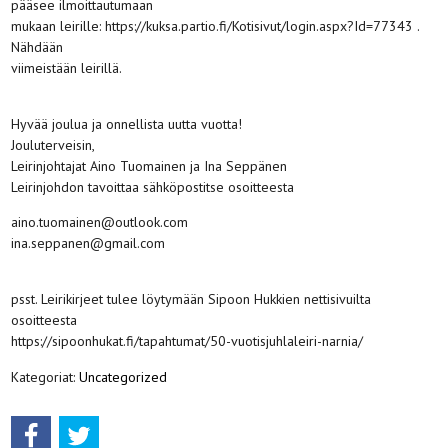
pääsee ilmoittautumaan
mukaan leirille: https://kuksa.partio.fi/Kotisivut/login.aspx?Id=77343 .
Nähdään
viimeistään leirillä.
Hyvää joulua ja onnellista uutta vuotta!
Jouluterveisin,
Leirinjohtajat Aino Tuomainen ja Ina Seppänen
Leirinjohdon tavoittaa sähköpostitse osoitteesta
aino.tuomainen@outlook.com
ina.seppanen@gmail.com
psst. Leirikirjeet tulee löytymään Sipoon Hukkien nettisivuilta
osoitteesta
https://sipoonhukat.fi/tapahtumat/50-vuotisjuhlaleiri-narnia/
Kategoriat:
Uncategorized