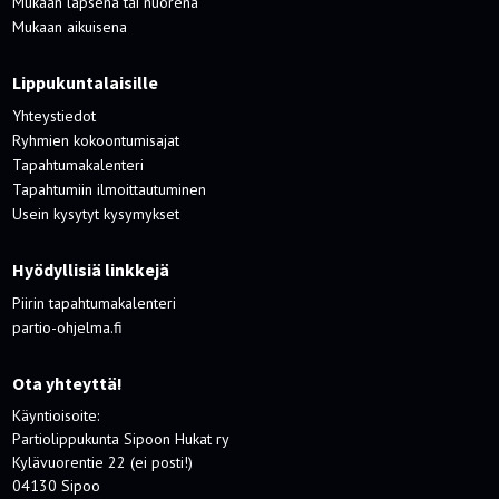
Mukaan lapsena tai nuorena
Mukaan aikuisena
Lippukuntalaisille
Yhteystiedot
Ryhmien kokoontumisajat
Tapahtumakalenteri
Tapahtumiin ilmoittautuminen
Usein kysytyt kysymykset
Hyödyllisiä linkkejä
Piirin tapahtumakalenteri
partio-ohjelma.fi
Ota yhteyttä!
Käyntioisoite:
Partiolippukunta Sipoon Hukat ry
Kylävuorentie 22 (ei posti!)
04130 Sipoo