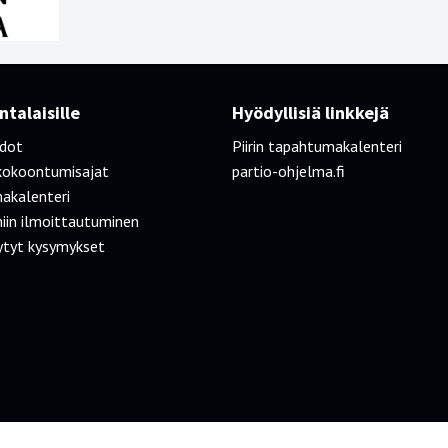
talaisille
Hyödyllisiä linkkejä
edot
Piirin tapahtumakalenteri
kokoontumisajat
partio-ohjelma.fi
akalenteri
iin ilmoittautuminen
ytyt kysymykset