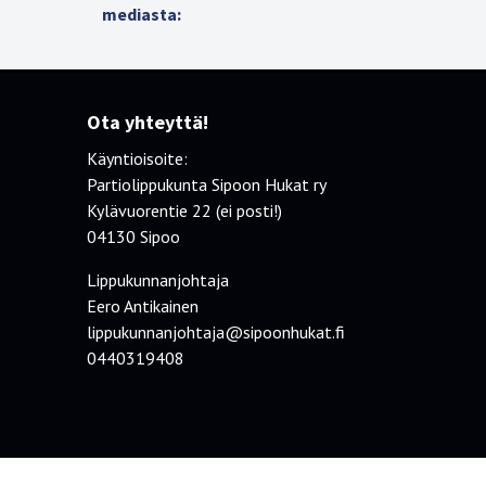
mediasta:
Ota yhteyttä!
Käyntioisoite:
Partiolippukunta Sipoon Hukat ry
Kylävuorentie 22 (ei posti!)
04130 Sipoo
Lippukunnanjohtaja
Eero Antikainen
lippukunnanjohtaja@sipoonhukat.fi
0440319408