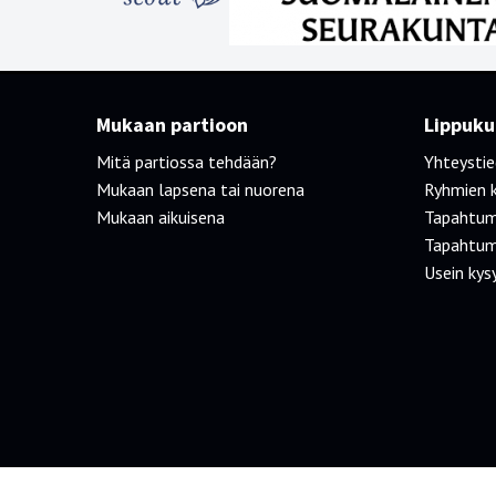
Mukaan partioon
Lippukun
Mitä partiossa tehdään?
Yhteysti
Mukaan lapsena tai nuorena
Ryhmien 
Mukaan aikuisena
Tapahtum
Tapahtum
Usein kys