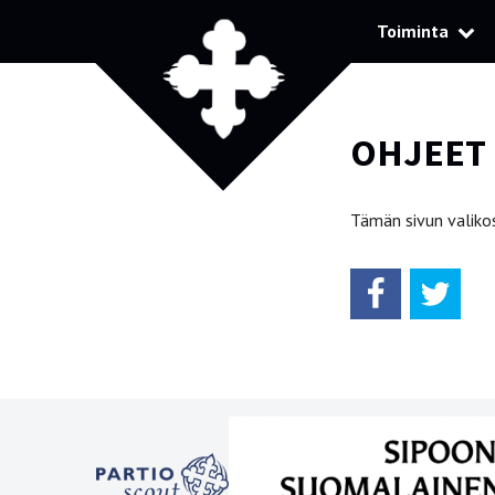
Toiminta
OHJEET
Tämän sivun valikos