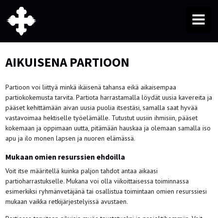
MENU
AIKUISENA PARTIOON
Partioon voi liittyä minkä ikäisenä tahansa eikä aikaisempaa
partiokokemusta tarvita. Partiota harrastamalla löydät uusia kavereita ja
pääset kehittämään aivan uusia puolia itsestäsi, samalla saat hyvää
vastavoimaa hektiselle työelämälle. Tutustut uusiin ihmisiin, pääset
kokemaan ja oppimaan uutta, pitämään hauskaa ja olemaan samalla iso
apu ja ilo monen lapsen ja nuoren elämässä.
Mukaan omien resurssien ehdoilla
Voit itse määritellä kuinka paljon tahdot antaa aikaasi
partioharrastukselle. Mukana voi olla viikoittaisessa toiminnassa
esimerkiksi ryhmänvetäjänä tai osallistua toimintaan omien resurssiesi
mukaan vaikka retkijärjestelyissä avustaen.