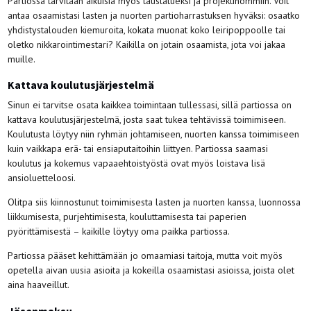
Partiossa tarvitaan aikuisia myös taustatueksi ja projektihommiin. Voit
antaa osaamistasi lasten ja nuorten partioharrastuksen hyväksi: osaatko
yhdistystalouden kiemuroita, kokata muonat koko leiripoppoolle tai
oletko nikkarointimestari? Kaikilla on jotain osaamista, jota voi jakaa
muille.
Kattava koulutusjärjestelmä
Sinun ei tarvitse osata kaikkea toimintaan tullessasi, sillä partiossa on
kattava koulutusjärjestelmä, josta saat tukea tehtävissä toimimiseen.
Koulutusta löytyy niin ryhmän johtamiseen, nuorten kanssa toimimiseen
kuin vaikkapa erä- tai ensiaputaitoihin liittyen. Partiossa saamasi
koulutus ja kokemus vapaaehtoistyöstä ovat myös loistava lisä
ansioluetteloosi.
Olitpa siis kiinnostunut toimimisesta lasten ja nuorten kanssa, luonnossa
liikkumisesta, purjehtimisesta, kouluttamisesta tai paperien
pyörittämisestä – kaikille löytyy oma paikka partiossa.
Partiossa pääset kehittämään jo omaamiasi taitoja, mutta voit myös
opetella aivan uusia asioita ja kokeilla osaamistasi asioissa, joista olet
aina haaveillut.