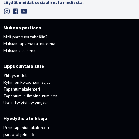
Löydät meidät sosiaalisesta mediasta:
Mukaan partioon
Mitä partiossa tehdään?
Mukaan lapsena tai nuorena
Mukaan aikuisena
Lippukuntalaisille
Yhteystiedot
Ryhmien kokoontumisajat
Tapahtumakalenteri
Tapahtumiin ilmoittautuminen
Usein kysytyt kysymykset
Hyödyllisiä linkkejä
Piirin tapahtumakalenteri
partio-ohjelma.fi