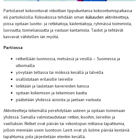
Partiolaiset kokoontuvat viikoittain lippukuntansa kokoontumispaikassa
eli partiokololla. Kokouksissa tehdään oman
ikäkauden
aktiviteetteja,
joissa opitaan luonto- ja retkitaitoja, kädentaitoja, ryhmässä toimimista,
luovuutta, toimeliaisuutta ja vastuun kantamista. Taidot ja tehtävät
kasvavat vähitellen iän myötä.
Partiossa
retkeillään luonnossa, metsässä ja vesillä – Suomessa ja
ulkomailla
yövytään teltassa tai mökissä kesällä ja talvella
osallistutaan erilaisille leireille
leikitään ja lauletaan kavereiden kanssa
opitaan kokemisen ja tekemisen kautta
päätetään yhdessä asioista ja jaetaan vastuuta
Aktiviteetteja tekemällä perehdytään uuteen ja opitaan toimimaan
yhdessä. Samalla valmistaudutaan retkiin, kisoihin, leireihin ja
vaelluksiin. Retket ovat päivän tai viikonlopun mittaisia tapahtumia,
jolloin mennään usein luontoon. Leirit ovat yli kolme päivää kestäviä
tapahtumia, joita järjestetään etenkin kesällä.