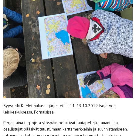
Syysretki KaMet hukassa järjestettiin 11.-13.10.2019 Isojärven
leirikeskuksessa, Pornaisissa.
Perjantaina tarpojista ylöspäin pelailivat lautapelejä. Lauantaina
osallistujat pääsivät tutustumaan karttamerkkeihin ja suunnistamiseen.
Jokainen retkeläinen pääsi nauttimaan hyvästä ruuasta, hauskoista